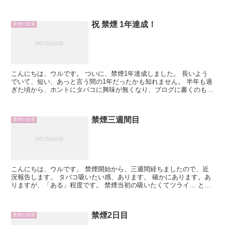
した。 先月、更新しなかったのは なんか、変わり...
祝 禁煙 1年達成！
禁煙の部屋
こんにちは、ウルです。 ついに、禁煙1年達成しました。 長いよう
でいて、短い、あっと言う間の1年だったかも知れません。 半年も過
ぎた頃から、ホントにタバコに興味が無くなり、ブログに書くのも面
倒くさくなってた位です。 じゃあ、全く吸いたくない...
禁煙三週間目
禁煙の部屋
こんにちは、ウルです。 禁煙開始から、三週間経ちましたので、近
況報告します。 タバコ吸いたい感、あります。 確かにあります。あ
りますが、「ある」程度です。 禁煙当初の吸いたくてツライ… とい
う感覚はもはや完全にありません。 コチョコチョっと...
禁煙2日目
禁煙の部屋