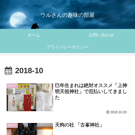
ウルさんの趣味の部屋
ホーム
お問い合わせ
プライバシーポリシー
2018-10
巳年生まれは絶対オススメ「上神
御朱印
明天祖神社」で厄払いしてきまし
た
2018.10.20
天狗の社 「古峯神社」
御朱印