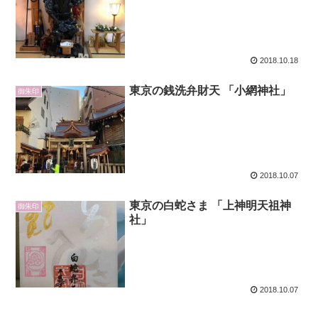
2018.10.18
東京の銭洗弁財天 「小網神社」
御朱印
2018.10.07
東京の白蛇さま 「上神明天祖神
御朱印
社」
2018.10.07