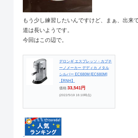
もう少し練習したいんですけど、まぁ、出来て
道は長いようです。
今回はこの辺で。
デロンギ エスプレッソ・カプチ
ーノメーカー デディカ メタル
シルバー EC680M [EC680M]
【RNH】
33,541円
価格:
(2022/5/19 16:10時点)