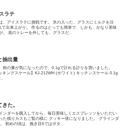
イスラテ
は、アイスラテに挑戦です。 氷の入った、グラスにミルクを注
れて出来上がり。 作るのはとっても簡単で、しかも、かなり美味
しいです。 しかし、一つ問題が。 底のトレーを外しても、グラスだ...
と抽出量
、粉の量が気になったので、0.1gで計れる計りを買いました。
ッキングスケール】KJ-212WH (ホワイト) キッチンスケール 0.1g
..
てきた。
ラインダーを購入してから、毎日美味しくエスプレッソをいただい
の様に クッキー状になりました。 グラインダ
 初めの頃は、挽き目6ではポタ...