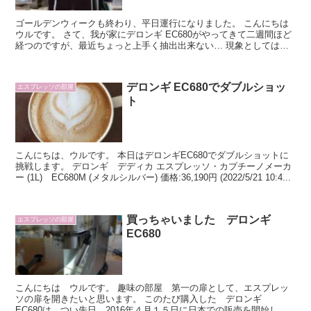
ゴールデンウィークも終わり、平日運行になりました。 こんにちは
ウルです。 さて、我が家にデロンギ EC680がやってきて二週間ほど
経つのですが、最近ちょっと上手く抽出出来ない… 現象としては、
コーヒーがポタポタと点滴状にしか抽出出来なくな...
デロンギ EC680でダブルショッ
エスプレッソの部屋
ト
こんにちは、ウルです。 本日はデロンギEC680でダブルショットに
挑戦します。 デロンギ デディカ エスプレッソ・カプチーノメーカ
ー (1L) EC680M (メタルシルバー) 価格:36,190円 (2022/5/21 10:4...
買っちゃいました デロンギ
エスプレッソの部屋
EC680
こんにちは ウルです。 趣味の部屋 第一の扉として、エスプレッ
ソの扉を開きたいと思います。 このたび購入した デロンギ
EC680は、つい先日 2016年４月１５日に日本での販売を開始した