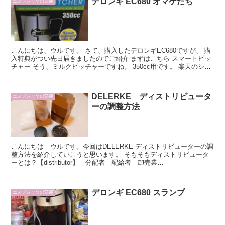
デロンギ EC680 オマケたち
エスプレッソの部屋
こんにちは、ウルです。 さて、購入したデロンギEC680ですが、 購
入特典がつい先日届きましたのでご紹介 まずはこちら スマートピッ
チャー そう、ミルクピッチャーですね。 350cc用です。 楽天のショ
ップレビュー特典で付いて来ました。 ...
DELERKE ディストリビュータ
エスプレッソの部屋
ーの調整方法
こんにちは ウルです。今回はDELERKE ディストリビューターの調
整方法を紹介していこうと思います。 そもそもディストリビュータ
ーとは？【distributor】 分配者 配給者 卸売業
者 配電器 分配器などの意味が...
デロンギ EC680 スランプ
エスプレッソの部屋