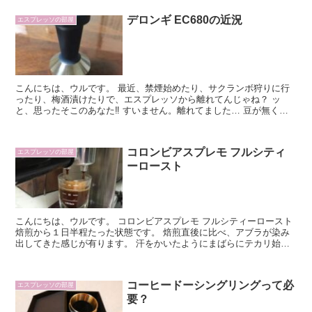
デロンギ EC680の近況
エスプレッソの部屋
こんにちは、ウルです。 最近、禁煙始めたり、サクランボ狩りに行
ったり、梅酒漬けたりで、エスプレッソから離れてんじゃね？ ッ
と、思ったそこのあなた‼︎ すいません。離れてました… 豆が無くな
りかけた頃に山形のばあちゃん家に行く事...
コロンビアスプレモ フルシティ
エスプレッソの部屋
ーロースト
こんにちは、ウルです。 コロンビアスプレモ フルシティーロースト
焙煎から１日半程たった状態です。 焙煎直後に比べ、アブラが染み
出してきた感じが有ります。 汗をかいたようにまばらにテカリ始め
ました。 さて、この豆を使って、エスプレッソを抽...
コーヒードーシングリングって必
エスプレッソの部屋
要？