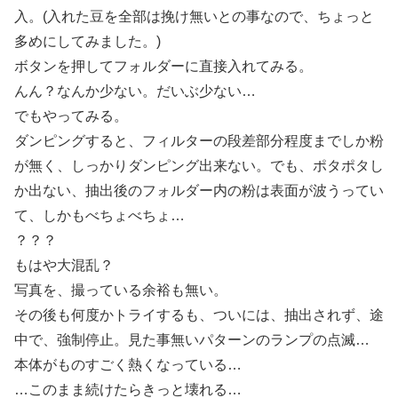
入。(入れた豆を全部は挽け無いとの事なので、ちょっと
多めにしてみました。)
ボタンを押してフォルダーに直接入れてみる。
んん？なんか少ない。だいぶ少ない…
でもやってみる。
ダンピングすると、フィルターの段差部分程度までしか粉
が無く、しっかりダンピング出来ない。でも、ポタポタし
か出ない、抽出後のフォルダー内の粉は表面が波うってい
て、しかもべちょべちょ…
？？？
もはや大混乱？
写真を、撮っている余裕も無い。
その後も何度かトライするも、ついには、抽出されず、途
中で、強制停止。見た事無いパターンのランプの点滅…
本体がものすごく熱くなっている…
…このまま続けたらきっと壊れる…