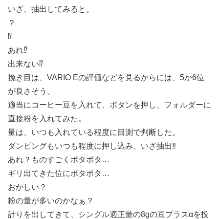
いざ、抽出してみると。
？
⁉︎
あれ⁉︎
出来ない⁉︎
挽き目は、VARIO Eの評価などを見るからには、5か6位
が良さそう。
適当にコーヒー豆を入れて、ボタンを押し、フォルダーに
直接粉を入れてみた。
量は、いつも入れている程度に目測で判断した。
ダンピングもいつも程度に押し込み、いざ抽出‼︎
あれ？ものすごくポタポタ…
ギリ出てきた位にポタポタ…
おかしい？
粉の量が多いのかなぁ？
計りを出してきて、シングル適正量の8gの豆プラスαを投