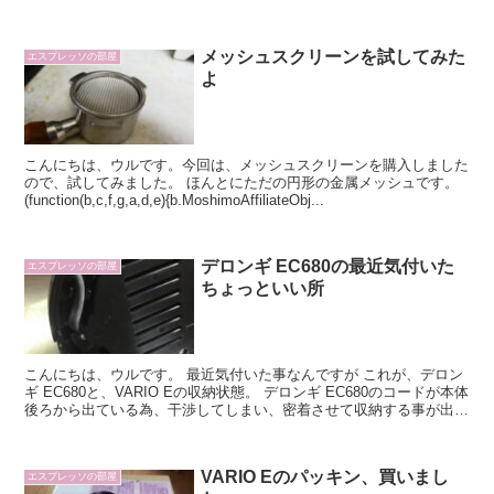
が、こちらのランプ ホント、初めて見た時、鳥...
メッシュスクリーンを試してみた
エスプレッソの部屋
よ
こんにちは、ウルです。今回は、メッシュスクリーンを購入しました
ので、試してみました。 ほんとにただの円形の金属メッシュです。
(function(b,c,f,g,a,d,e){b.MoshimoAffiliateObj...
デロンギ EC680の最近気付いた
エスプレッソの部屋
ちょっといい所
こんにちは、ウルです。 最近気付いた事なんですが これが、デロン
ギ EC680と、VARIO Eの収納状態。 デロンギ EC680のコードが本体
後ろから出ている為、干渉してしまい、密着させて収納する事が出来
ず、前の写真の様に、底面が少し...
VARIO Eのパッキン、買いまし
エスプレッソの部屋