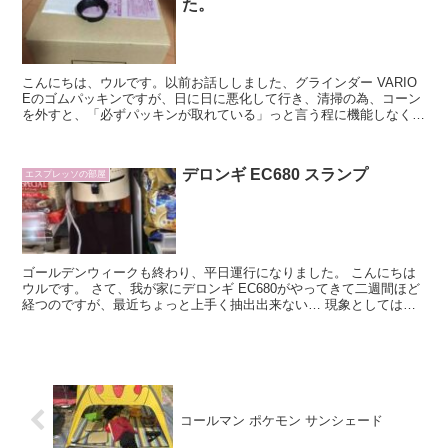
た。
こんにちは、ウルです。以前お話ししました、グラインダー VARIO
Eのゴムパッキンですが、日に日に悪化して行き、清掃の為、コーン
を外すと、「必ずパッキンが取れている」っと言う程に機能しなくな
り出して来ていました。 ただ、使えない訳ではあり...
デロンギ EC680 スランプ
エスプレッソの部屋
ゴールデンウィークも終わり、平日運行になりました。 こんにちは
ウルです。 さて、我が家にデロンギ EC680がやってきて二週間ほど
経つのですが、最近ちょっと上手く抽出出来ない… 現象としては、
コーヒーがポタポタと点滴状にしか抽出出来なくな...
コールマン ポケモン サンシェード